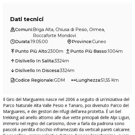
Dati tecnici
Comuni
:
Briga Alta, Chiusa di Pesio, Ormea,
Roccaforte Mondovì
Durata
:
19:05:00
Province
:
Cuneo
Punto Più Alto
:
2300m
Punto Più Basso
:
1004m
Dislivello In Salita
:
3324m
Dislivello In Discesa
:
3324m
Codice Regionale
:
GDM
Lunghezza
:
51,55 Km
Il Giro del Marguareis nasce nel 2006 a seguito di un'iniziativa del
Parco Naturale Alta Valle Pesio e Tanaro, poi divenuto Parco del
Marguareis, e dei gestori dei rifugi dell’area protetta. È un bel
trekking ad anello attorno alle due vette principali delle Alpi Liguri,
immersi nel regno del carsismo, dove a farla da padrona sono
pascoli a perdita d'occhio inframezzati da verticali pareti calcaree.