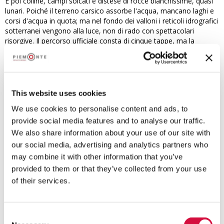
E poi colline, campi solcati e distese di rocce bianchissime, quasi
lunari. Poiché il terreno carsico assorbe l'acqua, mancano laghi e
corsi d'acqua in quota; ma nel fondo dei valloni i reticoli idrografici
sotterranei vengono alla luce, non di rado con spettacolari
risorgive. Il percorso ufficiale consta di cinque tappe, ma la
presenza di numerose varianti permette di modificarlo secondo
proprie esigenze con estrema facilità: si può optare per tappe più
lunghe o più brevi, compiere solo l'anello intorno al Massiccio del
Marguareis o girare attorno anche al Mongioie, con durate che
vanno dai due ai cinque giorni.
This website uses cookies
Se la partenza classica è da Pian delle Gorre, in Valle Pesio, anche
We use cookies to personalise content and ads, to
Carnino o Viozene in Valle Tanaro possono essere località adatte
provide social media features and to analyse our traffic.
ad iniziare il trekking.
We also share information about your use of our site with
our social media, advertising and analytics partners who
may combine it with other information that you’ve
L’itinerario è stato oggetto di promozione all’interno della
piattaforma nell’ambito del
progetto PITEM M.I.T.O. –
provided to them or that they’ve collected from your use
Outdoor OFF - Programma di Cooperazione
of their services.
Transfrontaliera Interreg Italia-Francia ALCOTRA 2014-
2020.
Consent