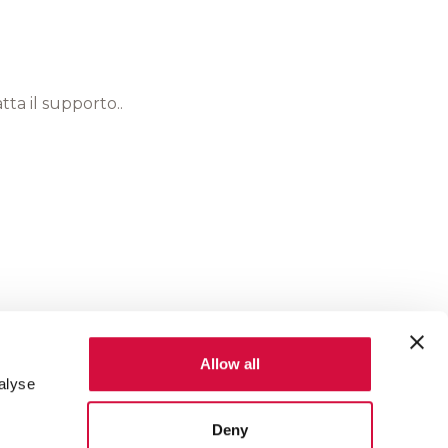
tta il supporto.
.
Allow all
alyse
Deny