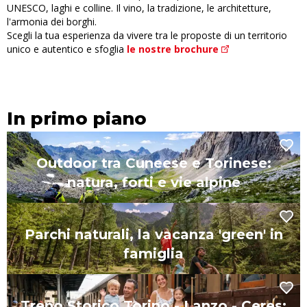
UNESCO, laghi e colline. Il vino, la tradizione, le architetture,
l'armonia dei borghi.
Scegli la tua esperienza da vivere tra le proposte di un territorio
unico e autentico e sfoglia
le nostre brochure
In primo piano
Outdoor tra Cuneese e Torinese:
natura, forti e vie alpine
Parchi naturali, la vacanza 'green' in
famiglia
Treno Storico Torino - Lanzo - Ceres: