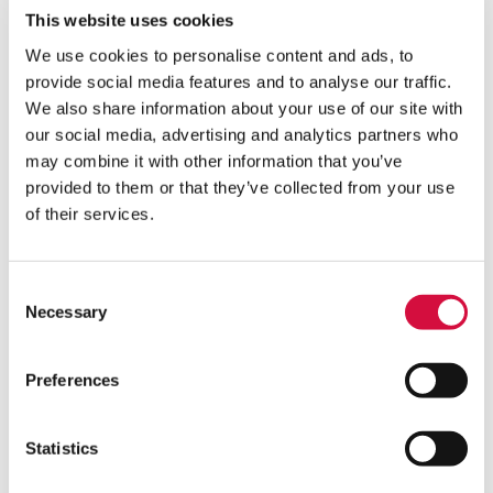
This website uses cookies
Programme du dimanche 26 juillet |
We use cookies to personalise content and ads, to
Fête des Alpes 2026
provide social media features and to analyse our traffic.
We also share information about your use of our site with
our social media, advertising and analytics partners who
Village des Alpes, centre historique
may combine it with other information that you’ve
de Pontechianale
provided to them or that they’ve collected from your use
of their services.
Espace conférences | Agorà des
Consent
Alpes
Necessary
Selection
Espace dégustation | Maison des
Preferences
Alpes
Statistics