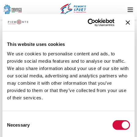
This website uses cookies
We use cookies to personalise content and ads, to
provide social media features and to analyse our traffic.
404
We also share information about your use of our site with
our social media, advertising and analytics partners who
may combine it with other information that you’ve
provided to them or that they’ve collected from your use
of their services.
Ressource nicht gefunden
Die gesuchte Ressource wurde nicht gefunden. Bitte
Consent
versuchen Sie es später noch einmal oder wenden Sie sich
Necessary
Selection
an den Support.
.