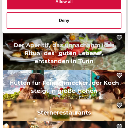
„Reise des Geschmacks“
Allow all
Deny
Grappas und Liköre
Der Aperitif, das unnachahmliche
Ritual des "guten Lebens",
entstanden in Turin
Hütten für Feinschmecker, der Koch
steigt in große Höhen
Sternerestaurants