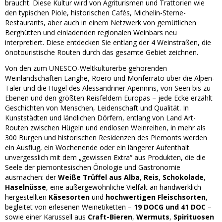
braucht. Diese Kultur wird von Agriturismen und Trattorien wie
den typischen
Piole
, historischen Cafés, Michelin-Sterne-
Restaurants, aber auch in einem Netzwerk von gemütlichen
Berghütten und einladenden regionalen Weinbars neu
interpretiert. Diese entdecken Sie entlang der 4 Weinstraßen, die
önotouristische Routen durch das gesamte Gebiet zeichnen.
Von den zum UNESCO-Weltkulturerbe gehörenden
Weinlandschaften Langhe, Roero und Monferrato über die Alpen-
Täler und die Hügel des Alessandriner Apennins, von Seen bis zu
Ebenen und den größten Reisfeldern Europas – jede Ecke erzählt
Geschichten von Menschen, Leidenschaft und Qualität. In
Kunststädten und ländlichen Dörfern, entlang von
Land Art
-
Routen zwischen Hügeln und endlosen Weinreihen, in mehr als
300 Burgen und historischen Residenzen des Piemonts werden
ein Ausflug, ein Wochenende oder ein längerer Aufenthalt
unvergesslich mit dem „gewissen Extra“ aus Produkten, die die
Seele der piemontesischen Önologie und Gastronomie
ausmachen: der
Weiße Trüffel aus Alba
,
Reis
,
Schokolade
,
Haselnüsse
, eine außergewöhnliche Vielfalt an handwerklich
hergestellten
Käsesorten
und
hochwertigen Fleischsorten
,
begleitet von erlesenen Weinetiketten –
19 DOCG und 41 DOC
–
sowie einer Karussell aus
Craft-Bieren
,
Wermuts
,
Spirituosen