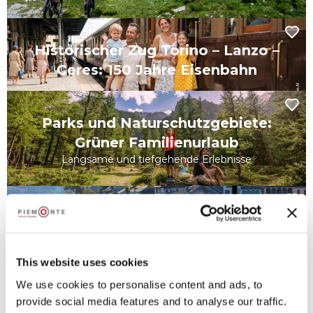
Historischer Zug Torino – Lanzo –
Ceres: 150 Jahre Eisenbahn
Parks und Naturschutzgebiete:
Grüner Familienurlaub
Langsame und tiefgehende Erlebnisse
Ja, ich will
This website uses cookies
Piemonte: Land der Leidenschaften
We use cookies to personalise content and ads, to
zwischen epischen Anstiegen und
provide social media features and to analyse our traffic.
Granfondo