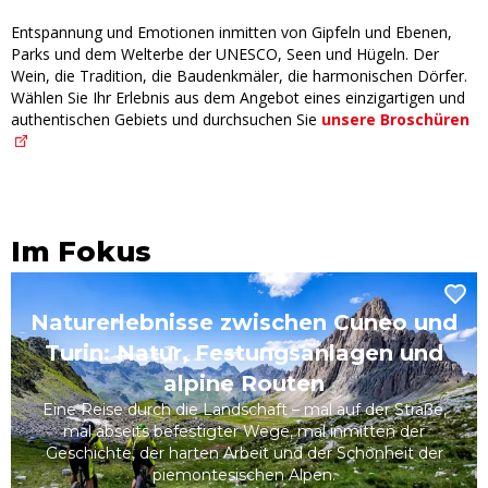
Entspannung und Emotionen inmitten von Gipfeln und Ebenen,
Parks und dem Welterbe der UNESCO, Seen und Hügeln. Der
Wein, die Tradition, die Baudenkmäler, die harmonischen Dörfer.
Wählen Sie Ihr Erlebnis aus dem Angebot eines einzigartigen und
authentischen Gebiets und durchsuchen Sie
unsere Broschüren
Im Fokus
Naturerlebnisse zwischen Cuneo und
Turin: Natur, Festungsanlagen und
alpine Routen
Eine Reise durch die Landschaft – mal auf der Straße,
mal abseits befestigter Wege, mal inmitten der
Geschichte, der harten Arbeit und der Schönheit der
piemontesischen Alpen.