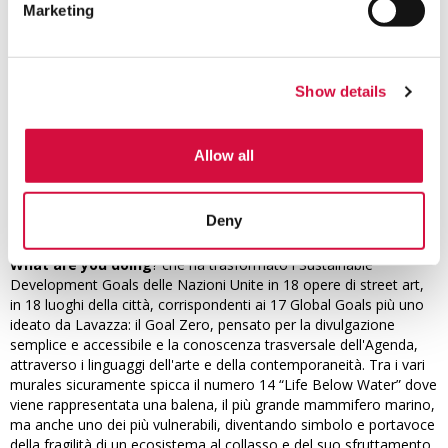
Marketing
Show details
Allow all
In giro per la città
Deny
La vocazione del capoluogo subalpino in capitale del graffitismo e
della street art trova il suo culmine nel progetto
TOward 2030.
What are you doing
? che ha trasformato i Sustainable
Development Goals delle Nazioni Unite in 18 opere di street art,
in 18 luoghi della città, corrispondenti ai 17 Global Goals più uno
ideato da Lavazza: il Goal Zero, pensato per la divulgazione
semplice e accessibile e la conoscenza trasversale dell'Agenda,
attraverso i linguaggi dell'arte e della contemporaneità. Tra i vari
murales sicuramente spicca il numero 14 “Life Below Water” dove
viene rappresentata una balena, il più grande mammifero marino,
ma anche uno dei più vulnerabili, diventando simbolo e portavoce
della fragilità di un ecosistema al collasso e del suo sfruttamento