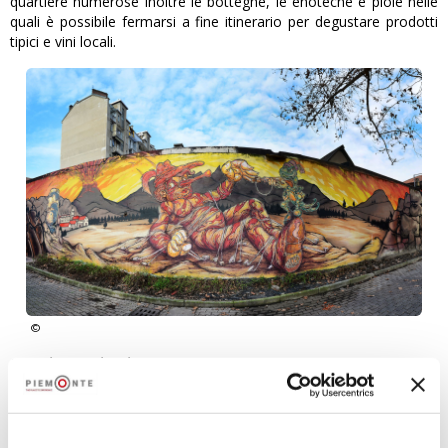
quartiere numerose inoltre le botteghe, le enoteche e piole nelle
quali è possibile fermarsi a fine itinerario per degustare prodotti
tipici e vini locali.
Barriera di Milano
Millo
, lo street artist italiano che sorprende per i suoi murales in
bianco e nero intervallati da lampi di colore accesi, ha invece
trasformato 13 facciate cieche di Barriera di Milano, quartiere