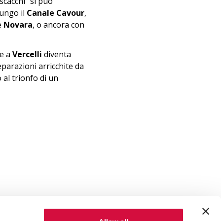
scacchi" si può
lungo il
Canale Cavour
,
e
Novara
, o ancora con
he a
Vercelli
diventa
reparazioni arricchite da
no al trionfo di un