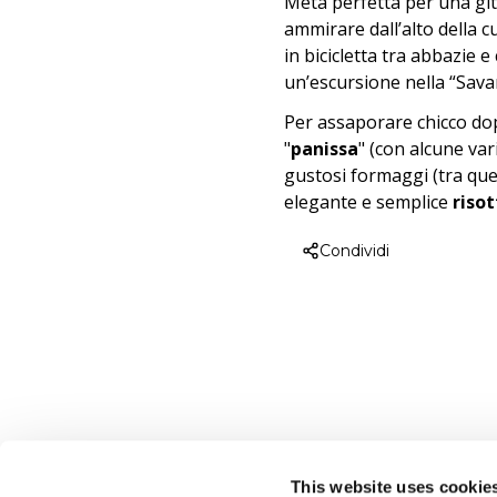
Meta perfetta per una git
ammirare dall’alto della c
in bicicletta tra abbazie e
un’escursione nella “Savan
Per assaporare chicco dopo
"
panissa
" (con alcune var
gustosi formaggi (tra que
elegante e semplice
riso
Condividi
This website uses cookie