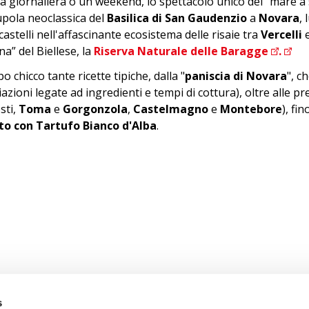
a giornaliera o un weekend, lo spettacolo unico del "mare a 
upola neoclassica del
Basilica di San Gaudenzio
a
Novara
, 
 castelli nell'affascinante ecosistema delle risaie tra
Vercelli
a” del Biellese, la
Riserva Naturale delle Baragge
.
 chicco tante ricette tipiche, dalla "
paniscia di Novara
", c
iazioni legate ad ingredienti e tempi di cottura), oltre alle p
sti,
Toma
e
Gorgonzola
,
Castelmagno
e
Montebore
), fi
tto con Tartufo Bianco
d'Alba
.
s