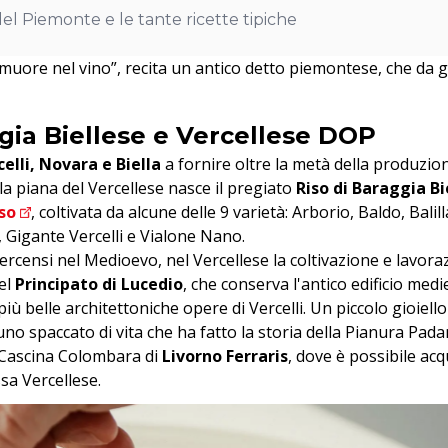
del Piemonte e le tante ricette tipiche
e muore nel vino
”, recita un antico detto piemontese, che da 
ggia Biellese e Vercellese DOP
celli, Novara e Biella
a fornire oltre la metà della produzion
la piana del Vercellese nasce il pregiato
Riso di Baraggia Bi
iso
, coltivata da alcune delle 9 varietà: Arborio, Baldo, Balill
, Gigante Vercelli e Vialone Nano.
ercensi nel Medioevo, nel Vercellese la coltivazione e lavora
nel
Principato di Lucedio
, che conserva l'antico edificio medie
più belle architettoniche opere di Vercelli. Un piccolo gioiell
uno spaccato di vita che ha fatto la storia della Pianura Padan
la Cascina Colombara di
Livorno Ferraris
, dove è possibile ac
ssa Vercellese.