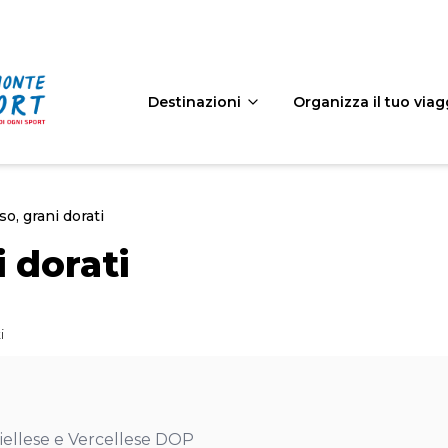
Destinazioni
Organizza il tuo viag
so, grani dorati
i dorati
i
 Biellese e Vercellese DOP