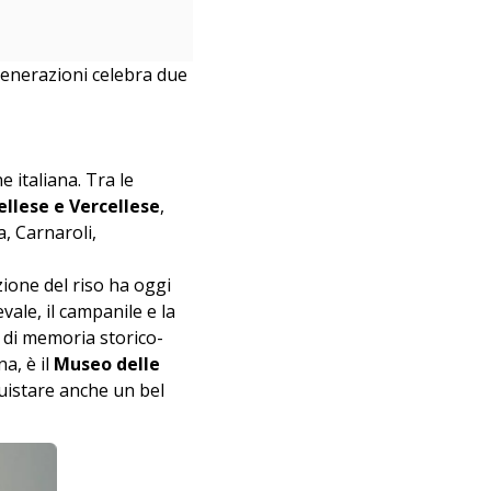
generazioni celebra due
e italiana. Tra le
ellese e
Vercellese
,
a, Carnaroli,
zione del riso ha oggi
vale, il campanile e la
o di memoria storico-
a, è il
Museo delle
quistare anche un bel