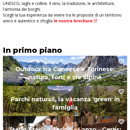
UNESCO, laghi e colline. Il vino, la tradizione, le architetture,
l'armonia dei borghi.
Scegli la tua esperienza da vivere tra le proposte di un territorio
unico e autentico e sfoglia
le nostre brochure
In primo piano
Outdoor tra Cuneese e Torinese:
natura, forti e vie alpine
Parchi naturali, la vacanza 'green' in
famiglia
Treno Storico Torino - Lanzo - Ceres: